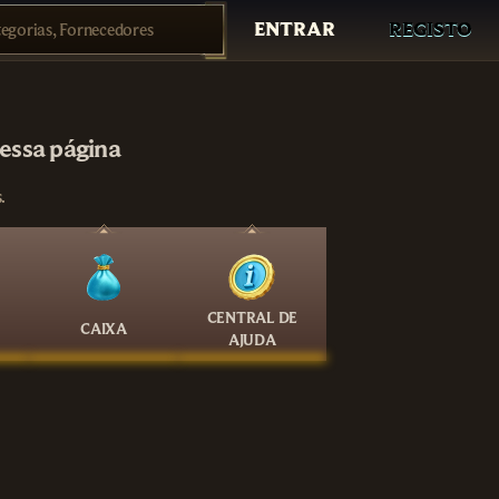
ENTRAR
REGISTO
tegorias, Fornecedores
essa página
.
CENTRAL DE
CAIXA
AJUDA