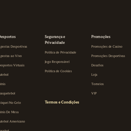
esportos
Segurança e
Promoções
Privacidade
postas Desportivas
Promoções de Casino
Política de Privacidade
postas ao Vivo
Promoções Desportivas
Jogo Responsável
esportos Virtuais
Desafios
Política de Cookies
utebol
Loja
énis
Torneios
asquetebol
VIP
Termos e Condições
óquei No Gelo
énis De Mesa
utebol Americano
asebol