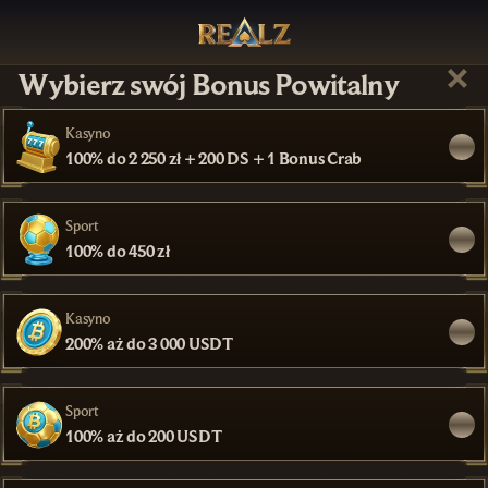
Wybierz swój Bonus Powitalny
Kasyno
100% do 2 250 zł + 200 DS + 1 Bonus Crab
Sport
100% do 450 zł
Kasyno
200% aż do 3 000 USDT
Sport
100% aż do 200 USDT