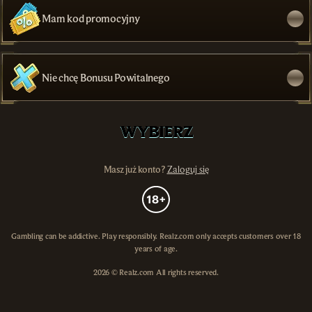
Mam kod promocyjny
Nie chcę Bonusu Powitalnego
WYBIERZ
Masz już konto?
Zaloguj się
Gambling can be addictive. Play responsibly. Realz.com only accepts customers over 18
years of age.
2026 © Realz.com All rights reserved.