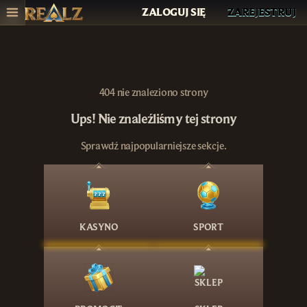
ZALOGUJ SIĘ
ZAREJESTRUJ
404 nie znaleziono strony
Ups! Nie znaleźliśmy tej strony
Sprawdź najpopularniejsze sekcje.
KASYNO
SPORT