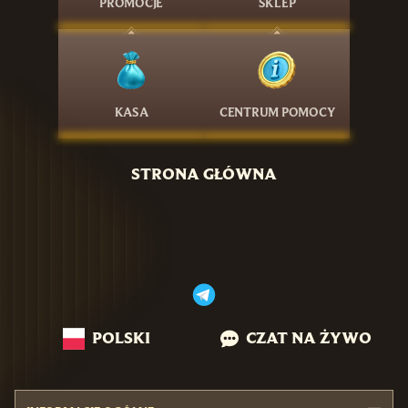
PROMOCJE
SKLEP
KASA
CENTRUM POMOCY
STRONA GŁÓWNA
POLSKI
CZAT NA ŻYWO