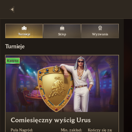
Turnieje
Sklep
Wyzwania
Turnieje
Kasyno
Comiesięczny wyścig Urus
Pula Nagród:
Min. zakład:
Kończy się za: