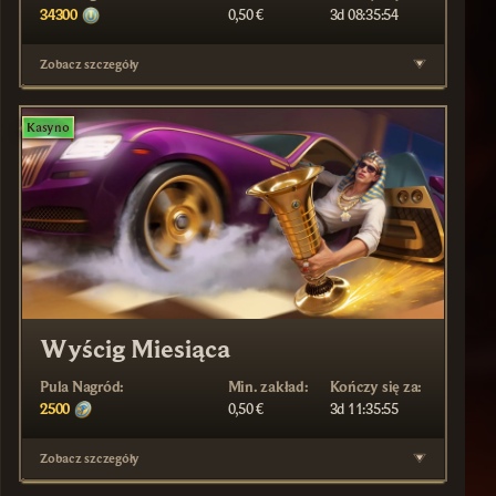
34300
0,50 €
3d 08:35:54
Zobacz szczegóły
Kasyno
Wyścig Miesiąca
Pula Nagród:
Min. zakład:
Kończy się za:
2500
0,50 €
3d 11:35:55
Zobacz szczegóły