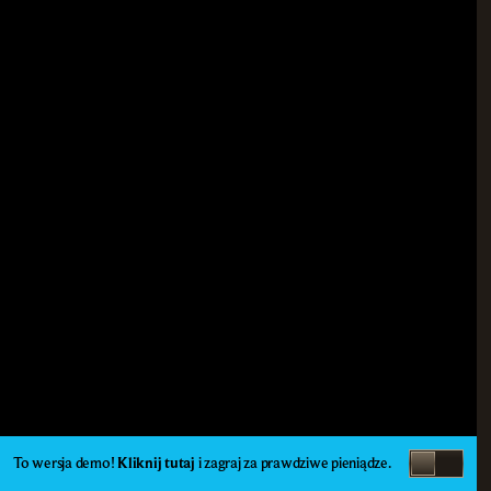
To wersja demo!
Kliknij tutaj
i zagraj za prawdziwe pieniądze.