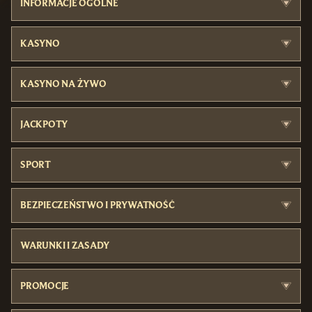
INFORMACJE OGÓLNE
KASYNO
KASYNO NA ŻYWO
JACKPOTY
SPORT
BEZPIECZEŃSTWO I PRYWATNOŚĆ
WARUNKI I ZASADY
PROMOCJE