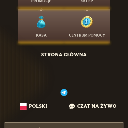
PROMOCJE
SKLEP
KASA
CENTRUM POMOCY
STRONA GŁÓWNA
POLSKI
CZAT NA ŻYWO