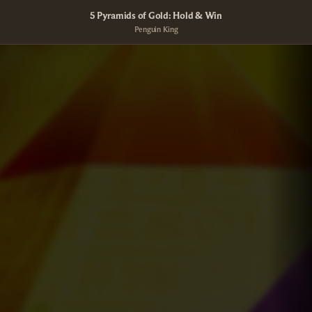
5 Pyramids of Gold: Hold & Win
Penguin King