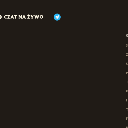
CZAT NA ŻYWO
S
S
Z
S
P
T
K
H
T
F
B