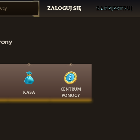
ZALOGUJ SIĘ
ZAREJESTRUJ
awcy
trony
CENTRUM
KASA
POMOCY