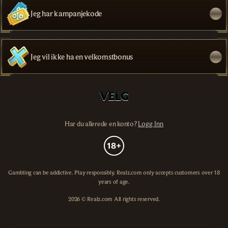
Jeg har kampanjekode
Jeg vil ikke ha en velkomstbonus
VELG
Har du allerede en konto?
Logg Inn
Gambling can be addictive. Play responsibly. Realz.com only accepts customers over 18
years of age.
2026 © Realz.com All rights reserved.