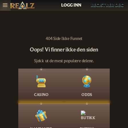
LOGG INN
REGISTRER DEG
404 Side Ikke Funnet
Oops! Vi finner ikke den siden
Sjekk ut de mest populære delene.
CASINO
ODDS