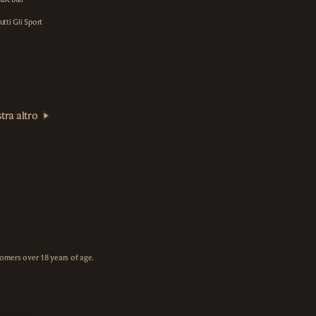
utti Gli Sport
tra altro
tomers over 18 years of age.