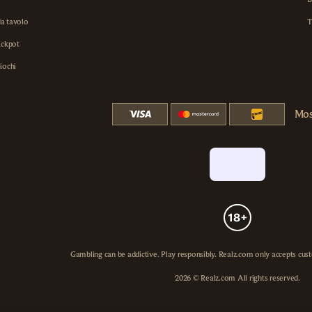
da tavolo
T
Jackpot
Giochi
Mos
Gambling can be addictive. Play responsibly. Realz.com only accepts cus
2026 © Realz.com All rights reserved.