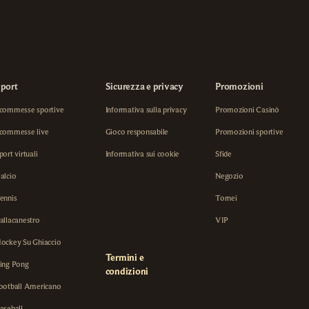
port
Sicurezza e privacy
Promozioni
commesse sportive
Informativa sulla privacy
Promozioni Casinò
commesse live
Gioco responsabile
Promozioni sportive
port virtuali
Informativa sui cookie
Sfide
alcio
Negozio
ennis
Tornei
allacanestro
VIP
ockey Su Ghiaccio
Termini e
ing Pong
condizioni
ootball Americano
aseball