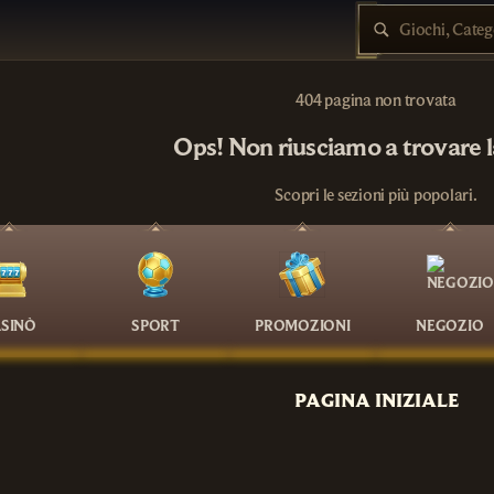
Giochi, Categ
404 pagina non trovata
Ops! Non riusciamo a trovare l
Scopri le sezioni più popolari.
SINÒ
SPORT
PROMOZIONI
NEGOZIO
PAGINA INIZIALE