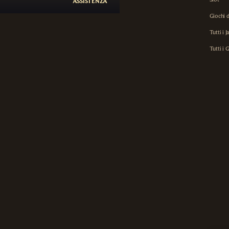
ASSISTENZA
Giochi 
Tutti i 
Tutti i 