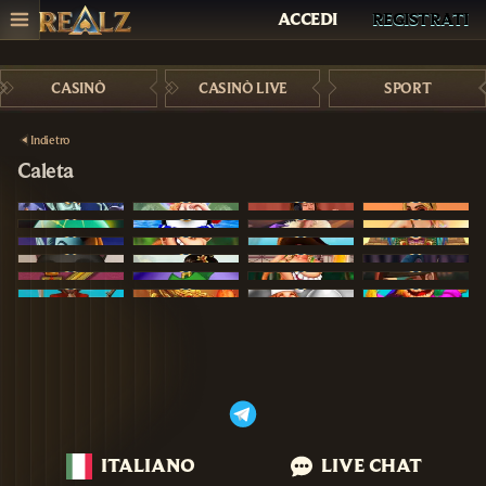
ACCEDI
REGISTRATI
CASINÒ
CASINÒ LIVE
SPORT
Indietro
Caleta
ITALIANO
LIVE CHAT