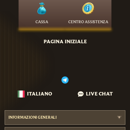
CASSA
CENTRO ASSISTENZA
PAGINA INIZIALE
ITALIANO
LIVE CHAT
INFORMAZIONI GENERALI