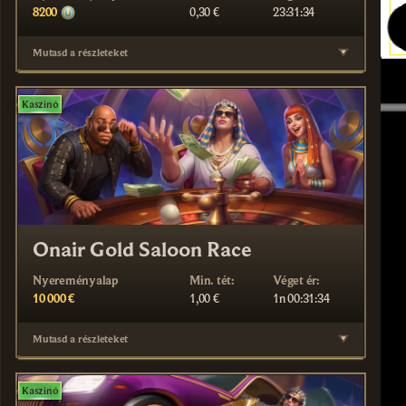
8200
0,30 €
23:31:34
Mutasd a részleteket
Kaszinó
Onair Gold Saloon Race
Nyereményalap
Min. tét:
Véget ér:
10 000 €
1,00 €
1n 00:31:34
Mutasd a részleteket
Kaszinó