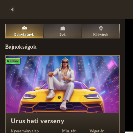
Bajnokságok
Bolt
Kihívások
Bajnokságok
Kaszinó
Urus heti verseny
Nyereményalap
Min. tét:
Véget ér: