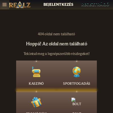
BEJELENTKEZÉS
REGISZTRÁCIÓ
404 oldal nem található
Hoppá! Az oldal nem található
Tekintsd meg a legnépszerűbb részlegeket!
KASZINÓ
SPORTFOGADÁS