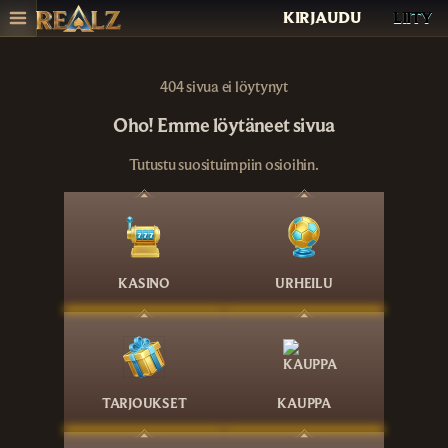
KIRJAUDU
LIITY
404 sivua ei löytynyt
Oho! Emme löytäneet sivua
Tutustu suosituimpiin osioihin.
KASINO
URHEILU
TARJOUKSET
KAUPPA