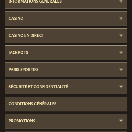
INFORMATIONS GÉNÉRALES
CASINO
CASINO EN DIRECT
JACKPOTS
PARIS SPORTIFS
SÉCURITÉ ET CONFIDENTIALITÉ
CONDITIONS GÉNÉRALES
PROMOTIONS