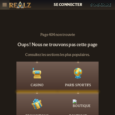
SE CONNECTER
S'INSCRIRE
Page 404 non trouvée
Oups ! Nous ne trouvons pas cette page
Consultez les sections les plus populaires.
CASINO
PARIS SPORTIFS