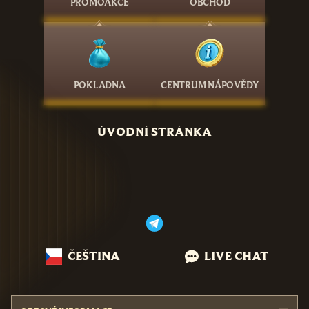
PROMOAKCE
OBCHOD
POKLADNA
CENTRUM NÁPOVĚDY
ÚVODNÍ STRÁNKA
ČEŠTINA
LIVE CHAT